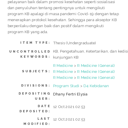
pelayanan baik dalam promosi kesehatan seperti sosialisasi
dan penyuluhan tentang pentingnya untuk mengikuti
program KB apalagi di masa pandemi Covid-19 dengan tetap
menerapkan protokol kesehatan. Sehingga para akseptor KB
berperilaku dengan baik dan positif dalam mengikuti
program KB yang ada.
Thesis (Undergraduate)
ITEM TYPE:
KB, Pengetahuan, Ketertarikan, dan kedis
UNCONTROLLED
KEYWORDS:
kunjungan KB
R Medicine
>
R Medicine (General)
R Medicine
>
R Medicine (General)
SUBJECTS:
R Medicine
>
R Medicine (General)
Program Studi
>
D4 Kebidanan
DIVISIONS:
DEPOSITING
Dhany Fertri Elysia
USER:
DATE
12 Oct 2021 02:53
DEPOSITED:
LAST
12 Oct 2021 02:53
MODIFIED: