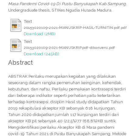
Masa Pandemi Covid-19 Di Pustu Banyukapah Kab.Sampang.
Undergraduate thesis, STIKes Ngudia Husada Madura.
Text
20153020109-2021-MANUSKRIP-HASIL-TURNITIN.pdf.pdf
Download (2MB)
Text
20153020109-2021-MANUSKRIP.pdf-dikonversi.pdf
Download (245kB)
Abstract
ABSTRAK Perilaku merupakan kegiatan yang dilakukan
seseorang dalam rangka pemenuhan keinginan, kehendak,
kebutuhan, dan nafsu. Perilaku pemakaian kontrasepsi terdiri
dari beberapa indikator seperti perhatian,yaitu ketertarikan
terhadap kontrasepsi, disiplin Hasil study didapatkan Tahun
2019 rekapitulasi akseptor KB sebanyak 618 kunjungan,
Tahun 2020 didapatkan jumlah 117 kunjungan terdiri dari
akseptor KB pil sebanyak 40 (22,5%)77 (68,8%)KB suntik.
Mengidentifikasi perilaku Akseptor KB di Masa pandemi
covid-19 Tahun 2021 di Pustu Banyukapah Sampang. Metode