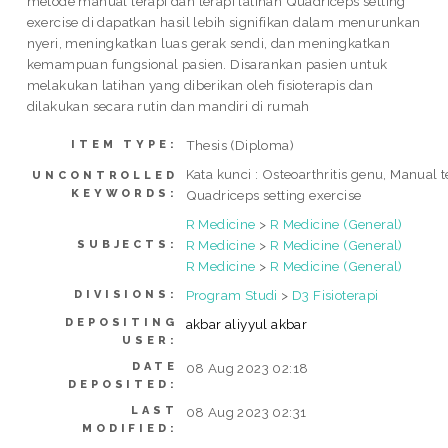
metode manual terapi dan terapi latihan Quadriceps setting
exercise di dapatkan hasil lebih signifikan dalam menurunkan
nyeri, meningkatkan luas gerak sendi, dan meningkatkan
kemampuan fungsional pasien. Disarankan pasien untuk
melakukan latihan yang diberikan oleh fisioterapis dan
dilakukan secara rutin dan mandiri di rumah
Thesis (Diploma)
ITEM TYPE:
Kata kunci : Osteoarthritis genu, Manual t
UNCONTROLLED
KEYWORDS:
Quadriceps setting exercise
R Medicine
>
R Medicine (General)
R Medicine
>
R Medicine (General)
SUBJECTS:
R Medicine
>
R Medicine (General)
Program Studi
>
D3 Fisioterapi
DIVISIONS:
DEPOSITING
akbar aliyyul akbar
USER:
DATE
08 Aug 2023 02:18
DEPOSITED:
LAST
08 Aug 2023 02:31
MODIFIED: