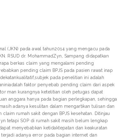
nal (JKN) pada awal tahun2014 yang mengacu pada
n JKN. RSUD dr. MohammadZyn, Sampang didapatkan
erapa berkas claim yang mengalami pending
enyebabkan pending claim BPJS pada pasien rawat inap
atankualitatif,subjek pada penelitian ini adalah
aniniadalah faktor penyebab pending claim dari aspek
ktor man kurangnya ketelitian oleh petugas dapat
uan anggara hanya pada bagian perlegkapan, sehingga
lmasih adanya kesulitan dalam mengartikan tulisan dan
n claim rumah sakit dengan BPJS kesehatan. Ditinjau
n tetapi SOP di rumah sakit masih belum lengkap
 dapat menyebabkan ketidaktepatan dan keakuratan
 terjadi adanya error pada bagian internet dan