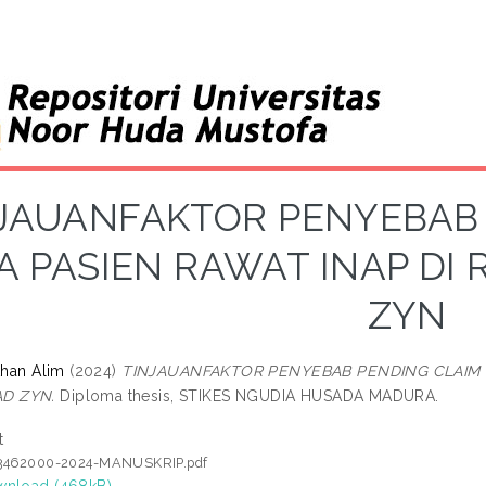
JAUANFAKTOR PENYEBAB 
A PASIEN RAWAT INAP D
ZYN
than Alim
(2024)
TINJAUANFAKTOR PENYEBAB PENDING CLAIM B
D ZYN.
Diploma thesis, STIKES NGUDIA HUSADA MADURA.
t
3462000-2024-MANUSKRIP.pdf
nload (468kB)