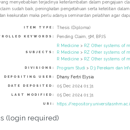
yang menyebabkan terjadinya keterlambatan dalam pengajuan c
claim sudah baik, peningkatan pengetahuan serta ketelitian dala
dan keakuratan maka perlu adanya seminardan pelatihan agar dapa
Thesis (Diploma)
ITEM TYPE:
Pending Claim, 5M, BPJS
TROLLED KEYWORDS:
R Medicine
>
RZ Other systems of m
R Medicine
>
RZ Other systems of m
SUBJECTS:
R Medicine
>
RZ Other systems of m
Program Studi
>
D3 Perekam dan Inf
DIVISIONS:
Dhany Fertri Elysia
DEPOSITING USER:
05 Dec 2024 01:31
DATE DEPOSITED:
05 Dec 2024 01:31
LAST MODIFIED:
https://repository.universitasnhm.ac
URI:
s (login required)