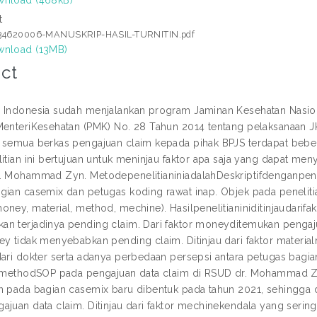
t
34620006-MANUSKRIP-HASIL-TURNITIN.pdf
nload (13MB)
ct
 Indonesia sudah menjalankan program Jaminan Kesehatan Nasio
MenteriKesehatan (PMK) No. 28 Tahun 2014 tentang pelaksanaa
 semua berkas pengajuan claim kepada pihak BPJS terdapat beb
litian ini bertujuan untuk meninjau faktor apa saja yang dapat m
. Mohammad Zyn. MetodepenelitianiniadalahDeskriptifdenganpendek
gian casemix dan petugas koding rawat inap. Objek pada peneliti
oney, material, method, mechine). Hasilpenelitianiniditinjaudarifa
n terjadinya pending claim. Dari faktor moneyditemukan pengaj
ey tidak menyebabkan pending claim. Ditinjau dari faktor materia
dari dokter serta adanya perbedaan persepsi antara petugas bagia
r methodSOP pada pengajuan data claim di RSUD dr. Mohammad Zy
n pada bagian casemix baru dibentuk pada tahun 2021, sehingga
ajuan data claim. Ditinjau dari faktor mechinekendala yang sering