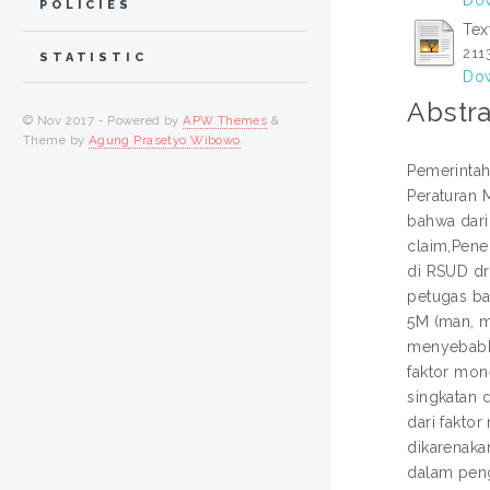
POLICIES
Tex
211
STATISTIC
Dow
Abstra
© Nov 2017 - Powered by
APW Themes
&
Theme by
Agung Prasetyo Wibowo
.
Pemerintah
Peraturan 
bahwa dari
claim,Pene
di RSUD dr
petugas ba
5M (man, m
menyebabka
faktor mon
singkatan 
dari fakto
dikarenaka
dalam peng