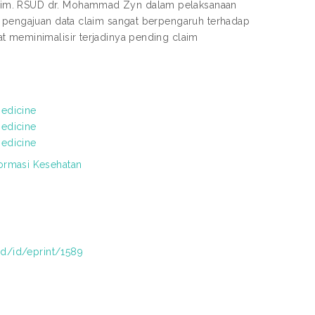
laim. RSUD dr. Mohammad Zyn dalam pelaksanaan
m pengajuan data claim sangat berpengaruh terhadap
t meminimalisir terjadinya pending claim
edicine
edicine
edicine
ormasi Kesehatan
.id/id/eprint/1589