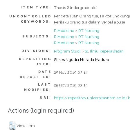
Thesis (Undergraduate)
ITEM TYPE:
Pengetahuan Orang tua, Faktor lingkung
UNCONTROLLED
KEYWORDS:
Perilaku orang tua dalam verbal abuse
R Medicine
>
RT Nursing
R Medicine
>
RT Nursing
SUBJECTS:
R Medicine
>
RT Nursing
Program Studi
>
S1 Ilmu Keperawatan
DIVISIONS:
DEPOSITING
Stikes Ngudia Husada Madura
USER:
DATE
25 Nov 2019 03:14
DEPOSITED:
LAST
25 Nov 2019 03:14
MODIFIED:
https://repository.universitasnhm.ac.id/
URI:
Actions (login required)
View Item