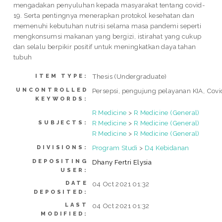
mengadakan penyuluhan kepada masyarakat tentang covid-
19. Serta pentingnya menerapkan protokol kesehatan dan
memenuhi kebutuhan nutrisi selama masa pandemi seperti
mengkonsumsi makanan yang bergizi, istirahat yang cukup
dan selalu berpikir positif untuk meningkatkan daya tahan
tubuh
Thesis (Undergraduate)
ITEM TYPE:
UNCONTROLLED
Persepsi, pengujung pelayanan KIA, Covi
KEYWORDS:
R Medicine
>
R Medicine (General)
R Medicine
>
R Medicine (General)
SUBJECTS:
R Medicine
>
R Medicine (General)
Program Studi
>
D4 Kebidanan
DIVISIONS:
DEPOSITING
Dhany Fertri Elysia
USER:
DATE
04 Oct 2021 01:32
DEPOSITED:
LAST
04 Oct 2021 01:32
MODIFIED: