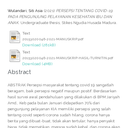
Wulandari, Siti Asia
(2021)
PERSEPSI TENTANG COVID-19
PADA PENGUNJUNG PELAYANAN KESEHATAN IBU DAN
ANAK.
Undergraduate thesis, Stikes Ngudia Husada Madura.
Text
20153020046-2021-MANUSKRIP.pdf
Download (281kB)
Text
20153020046-2021-MANUSKRIP-HASIL-TURNITIN.pdf
Download (4MB)
Abstract
ABSTRAK Persepsi masyarakat tentang covid 19 sangatlah
beragam, baik persepsi negatif maupun positif. Berdasarkan
hasil survei awal pendahuluan yang dilakukan di BPM Jariyah
Amd,. Keb pada bulan Januari didapatkan 70% dari
pengunjung pelayanan KIA memiliki persepsi yang salah
tentang covid seperti corona sudah hilang, corona hanya
berita yang dibuat-buat, tidak akan tertular, hanya penyakit
biasa, tidak mematikan, merasa sudah kebal, dan corona akan