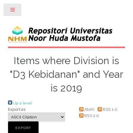
Toggle
Items where Division is
"D3 Kebidanan" and Year
is 2019
Up a level
Export as
Atom
RSS 1.0
RSS 2.0