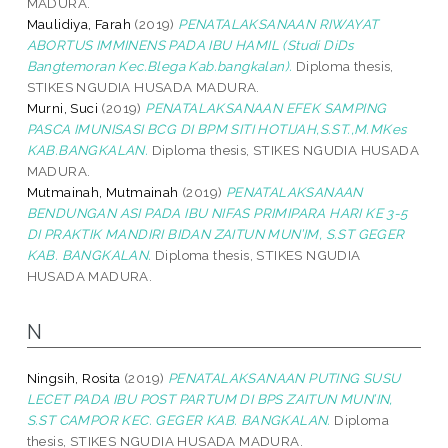
MADURA.
Maulidiya, Farah
(2019)
PENATALAKSANAAN RIWAYAT
ABORTUS IMMINENS PADA IBU HAMIL (Studi DiDs
Bangtemoran Kec.Blega Kab.bangkalan).
Diploma thesis,
STIKES NGUDIA HUSADA MADURA.
Murni, Suci
(2019)
PENATALAKSANAAN EFEK SAMPING
PASCA IMUNISASI BCG DI BPM SITI HOTIJAH,S.ST.,M.MKes
KAB.BANGKALAN.
Diploma thesis, STIKES NGUDIA HUSADA
MADURA.
Mutmainah, Mutmainah
(2019)
PENATALAKSANAAN
BENDUNGAN ASI PADA IBU NIFAS PRIMIPARA HARI KE 3-5
DI PRAKTIK MANDIRI BIDAN ZAITUN MUN’IM, S.ST GEGER
KAB. BANGKALAN.
Diploma thesis, STIKES NGUDIA
HUSADA MADURA.
N
Ningsih, Rosita
(2019)
PENATALAKSANAAN PUTING SUSU
LECET PADA IBU POST PARTUM DI BPS ZAITUN MUN’IN,
S.ST CAMPOR KEC. GEGER KAB. BANGKALAN.
Diploma
thesis, STIKES NGUDIA HUSADA MADURA.