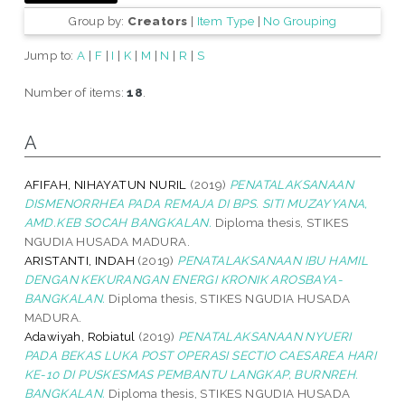
Group by:
Creators
|
Item Type
|
No Grouping
Jump to:
A
|
F
|
I
|
K
|
M
|
N
|
R
|
S
Number of items:
18
.
A
AFIFAH, NIHAYATUN NURIL
(2019)
PENATALAKSANAAN
DISMENORRHEA PADA REMAJA DI BPS. SITI MUZAYYANA,
AMD.KEB SOCAH BANGKALAN.
Diploma thesis, STIKES
NGUDIA HUSADA MADURA.
ARISTANTI, INDAH
(2019)
PENATALAKSANAAN IBU HAMIL
DENGAN KEKURANGAN ENERGI KRONIK AROSBAYA-
BANGKALAN.
Diploma thesis, STIKES NGUDIA HUSADA
MADURA.
Adawiyah, Robiatul
(2019)
PENATALAKSANAAN NYUERI
PADA BEKAS LUKA POST OPERASI SECTIO CAESAREA HARI
KE-10 DI PUSKESMAS PEMBANTU LANGKAP, BURNREH.
BANGKALAN.
Diploma thesis, STIKES NGUDIA HUSADA