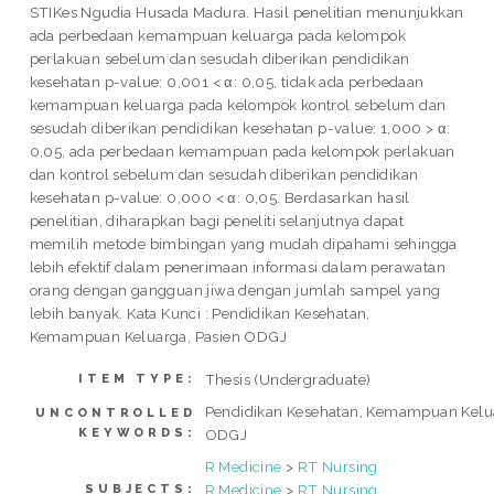
STIKes Ngudia Husada Madura. Hasil penelitian menunjukkan
ada perbedaan kemampuan keluarga pada kelompok
perlakuan sebelum dan sesudah diberikan pendidikan
kesehatan p-value: 0,001 < α: 0,05, tidak ada perbedaan
kemampuan keluarga pada kelompok kontrol sebelum dan
sesudah diberikan pendidikan kesehatan p-value: 1,000 > α:
0,05, ada perbedaan kemampuan pada kelompok perlakuan
dan kontrol sebelum dan sesudah diberikan pendidikan
kesehatan p-value: 0,000 < α: 0,05. Berdasarkan hasil
penelitian, diharapkan bagi peneliti selanjutnya dapat
memilih metode bimbingan yang mudah dipahami sehingga
lebih efektif dalam penerimaan informasi dalam perawatan
orang dengan gangguan jiwa dengan jumlah sampel yang
lebih banyak. Kata Kunci : Pendidikan Kesehatan,
Kemampuan Keluarga, Pasien ODGJ
Thesis (Undergraduate)
ITEM TYPE:
Pendidikan Kesehatan, Kemampuan Kelua
UNCONTROLLED
KEYWORDS:
ODGJ
R Medicine
>
RT Nursing
R Medicine
>
RT Nursing
SUBJECTS: