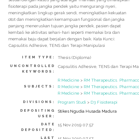
fisioterapi pada jangka pendek yaitu mengurangi nyeri,
meningkatkan lingkup gerak sendi, meningkatkan kekuatan
otot dan meningkatkan kemampuan fungsional dan jangka
panjang meneruskan tujuan jangka pendek, pasien dapat
kembali ke aktivitas sehari-hari seperti memakai bra dan
memakai baju dapat berjalan dengan baik. Kata Kunci:
Capsulitis Adhesive, TENS dan Terapi Manipulasi
Thesis (Diploma)
ITEM TYPE:
UNCONTROLLED
Capsulitis Adhesive, TENS dan Terapi Ma
KEYWORDS:
R Medicine
>
RM Therapeutics. Pharmac
R Medicine
>
RM Therapeutics. Pharmac
SUBJECTS:
R Medicine
>
RM Therapeutics. Pharmac
Program Studi
>
D3 Fisioterapi
DIVISIONS:
DEPOSITING
Stikes Ngudia Husada Madura
USER:
DATE
15 Nov 2019 07:57
DEPOSITED:
LAST
15 Nov 2019 07:57